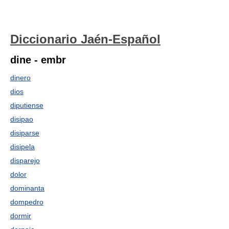
Diccionario Jaén-Español
dine - embr
dinero
dios
diputiense
disipao
disiparse
disipela
disparejo
dolor
dominanta
dompedro
dormir