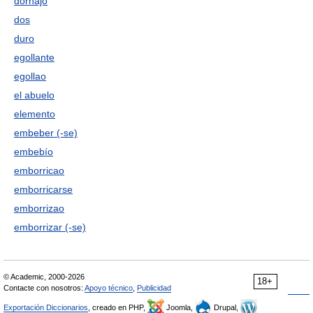
dornajo
dos
duro
egollante
egollao
el abuelo
elemento
embeber (-se)
embebío
emborricao
emborricarse
emborrizao
emborrizar (-se)
© Academic, 2000-2026
18+
Contacte con nosotros:
Apoyo técnico
,
Publicidad
Exportación Diccionarios
, creado en PHP,
Joomla,
Drupal,