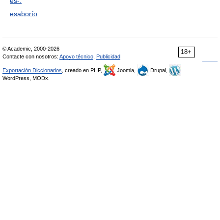
es-.
esaborío
© Academic, 2000-2026
18+
Contacte con nosotros:
Apoyo técnico
,
Publicidad
Exportación Diccionarios
, creado en PHP,
Joomla,
Drupal,
WordPress, MODx.