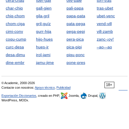
cera-chaq
fuer-gall
oliv-pale
torr-tras
char-chiq
gall-gien
pali-papa
tras-ubet
chiq-chom
gila-gril
papa-pata
ubet-venc
chom-ciga
gril-guíz
pata-pega
vend-vill
cimi-conv
gurr-hija
pega-pepi
vill-zamb
coqu-cump
hijo-hues
pera-pica
zanc-¡oy!
curc-desa
hues-ir
pica-pipi
–ao-–ao
desa-dimu
irol-jami
piqu-ponc
dine-embr
jamu-jime
pone-pres
© Academic, 2000-2026
18+
Contacte con nosotros:
Apoyo técnico
,
Publicidad
Exportación Diccionarios
, creado en PHP,
Joomla,
Drupal,
WordPress, MODx.