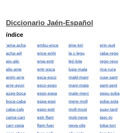
Diccionario Jaén-Español
índice
'ama-acha
embu-ence
jime-kiri
prin-quit
acha-ajil
ence-enhi
la c-legu
raba-rego
ajo-alic
enja-entr
lejí-lote
rego-revo
alis-anie
entr-esca
lupa-mala
rica-rura
anim-arre
esca-esco
mald-mani
ruse-sant
arre-ayun
esco-esgo
mani-mata
sant-sent
azag-boca
esgo-espa
mate-merc
sequ-soba
boca-caba
espa-espi
mere-moll
soba-sota
caba-calv
espo-estr
moll-most
suav-tard
cama-carr
estr-flam
moti-nene
tasc-to
carr-cepa
flam-fuer
neva-olis
toba-torr