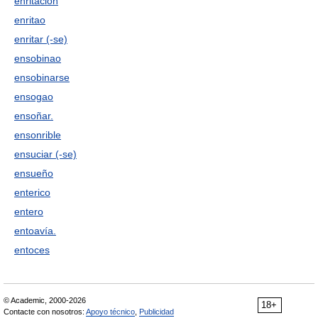
enritación
enritao
enritar (-se)
ensobinao
ensobinarse
ensogao
ensoñar.
ensonrible
ensuciar (-se)
ensueño
enterico
entero
entoavía.
entoces
© Academic, 2000-2026
18+
Contacte con nosotros:
Apoyo técnico
,
Publicidad