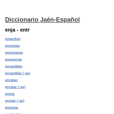
Diccionario Jaén-Español
enja - entr
enjambre
ennoviao
ennoviarse
enquencle
enramblao
enramblar (-se)
enratao
enratar (-se)
enrea
enrear (-se)
enreoso