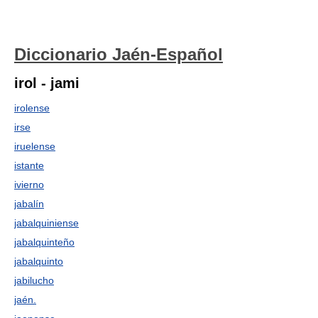
Diccionario Jaén-Español
irol - jami
irolense
irse
iruelense
istante
ivierno
jabalín
jabalquiniense
jabalquinteño
jabalquinto
jabilucho
jaén.