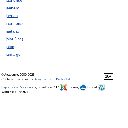
jaenense
jaenero
jaenés
jaennense
jaetano
jalar (-se)
jalón
jamargo
© Academic, 2000-2026
18+
Contacte con nosotros:
Apoyo técnico
,
Publicidad
Exportación Diccionarios
, creado en PHP,
Joomla,
Drupal,
WordPress, MODx.