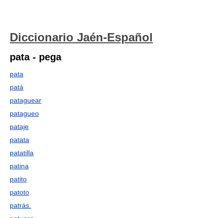
Diccionario Jaén-Español
pata - pega
pata
patá
pataguear
patagueo
pataje
patata
patatilla
patina
patito
patoto
patrás.