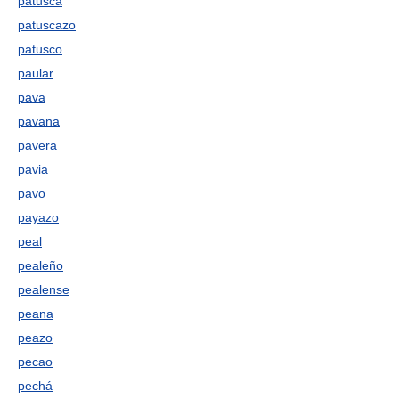
patusca
patuscazo
patusco
paular
pava
pavana
pavera
pavia
pavo
payazo
peal
pealeño
pealense
peana
peazo
pecao
pechá