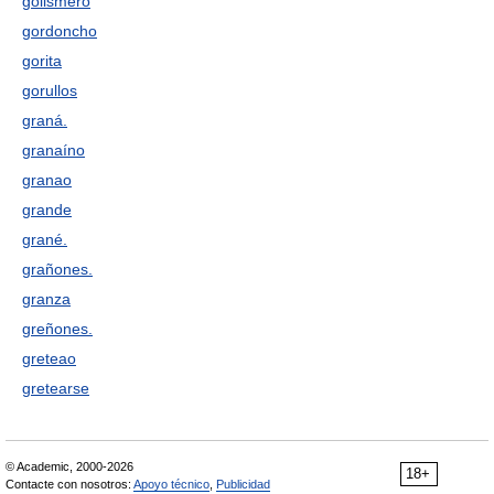
golismero
gordoncho
gorita
gorullos
graná.
granaíno
granao
grande
grané.
grañones.
granza
greñones.
greteao
gretearse
© Academic, 2000-2026
18+
Contacte con nosotros:
Apoyo técnico
,
Publicidad