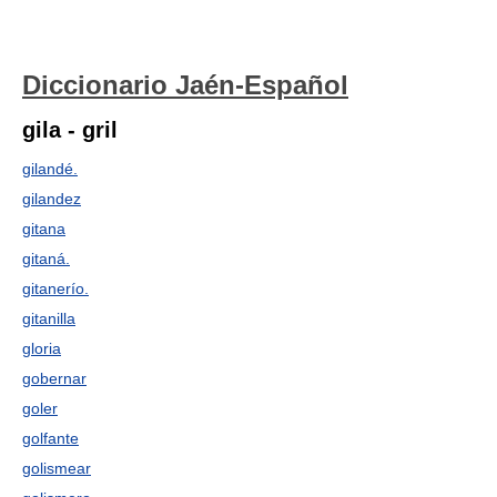
Diccionario Jaén-Español
gila - gril
gilandé.
gilandez
gitana
gitaná.
gitanerío.
gitanilla
gloria
gobernar
goler
golfante
golismear