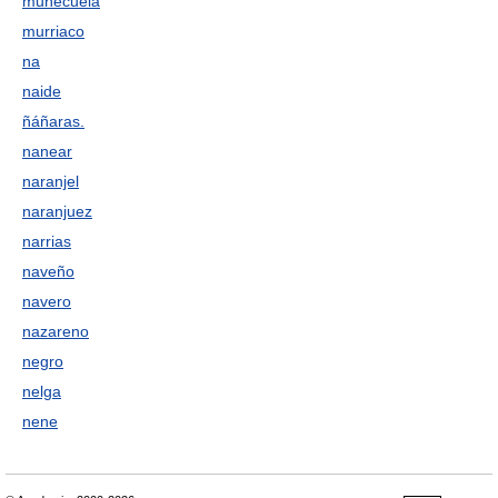
muñecuela
murriaco
na
naide
ñáñaras.
nanear
naranjel
naranjuez
narrias
naveño
navero
nazareno
negro
nelga
nene