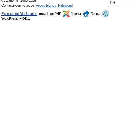
© Academic, 2000-2026
18+
Contacte con nosotros:
Apoyo técnico
,
Publicidad
Exportación Diccionarios
, creado en PHP,
Joomla,
Drupal,
WordPress, MODx.